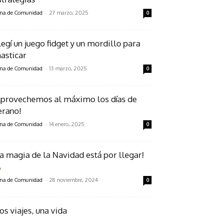
-
na de Comunidad
27 marzo, 2025
0
legí un juego fidget y un mordillo para
asticar
-
na de Comunidad
13 marzo, 2025
0
Aprovechemos al máximo los días de
erano!
-
na de Comunidad
14 enero, 2025
0
La magia de la Navidad está por llegar!
-
na de Comunidad
28 noviembre, 2024
0
os viajes, una vida