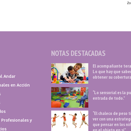
Zo
NOTAS DESTACADAS
El acompañante tera
Lo que hay que sabe
l Andar
obtener su cobertura
nales en Acción
“Lo sensorial es la p
s
entrada de todo.”
s
dos
“El chaleco de peso 
ver con una estrateg
 Profesionales y
que pensar en los ni
cios
en el objeto en sí”