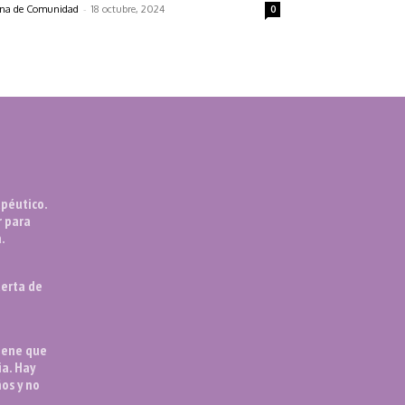
-
na de Comunidad
18 octubre, 2024
0
péutico.
r para
.
uerta de
tiene que
ia. Hay
ños y no