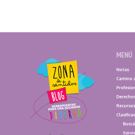
MENÚ
Notas
Camino a
Profesio
Derecho
Recurso
Clasifica
Buscá
Servi