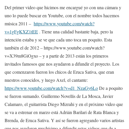
Del primer video que hicimos me encargué yo con una cámara y
uno lo puede buscar en Youtube, con el nombre todos hacemos
música 2011 –
https://www.youtube.com/watch?
v=1gFgKXZ1tEE
. Tiene una calidad bastante baja, pero la
intención estaba y se ve que cada uno toca un poquito. Esta
también el de 2012 – https://www.youtube.com/watch?
v=X39m8GiOgxo – y a partir de 2013 están los primeros
invitados famosos que nos ayudaron a difundir el proyecto. Los
que comenzaron fueron los chicos de Eruca Sativa, que eran
nuestros conocidos, y luego Axel, el cantante:
https://www.youtube.com/watch?v=d1_NzaGy6Lo
De a poquito
se fueron sumando. Guillermo Novellis de La Mosca, Javier
Calamaro, el guitarrista Diego Mizrahi y en el próximo video que
se va a estrenar en marzo está Adrián Barilari de Rata Blanca y
Brenda, de Eruca Sativa. Y así se fueron agregando varios artistas
que nos ayudaron muchísimo a difundir estos videos que de a