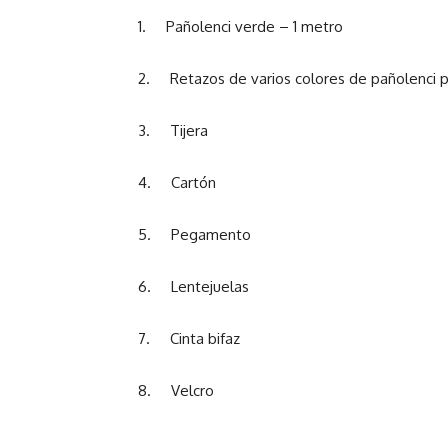
1. Pañolenci verde – 1 metro
2. Retazos de varios colores de pañolenci p
3. Tijera
4. Cartón
5. Pegamento
6. Lentejuelas
7. Cinta bifaz
8. Velcro