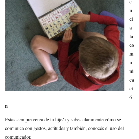
e
n
ci
a
la
co
m
u
ni
ca
ci
ó
n
Estas siempre cerca de tu hijo/a y sabes claramente cómo se
comunica con gestos, actitudes y también, conocés el uso del
comunicador.