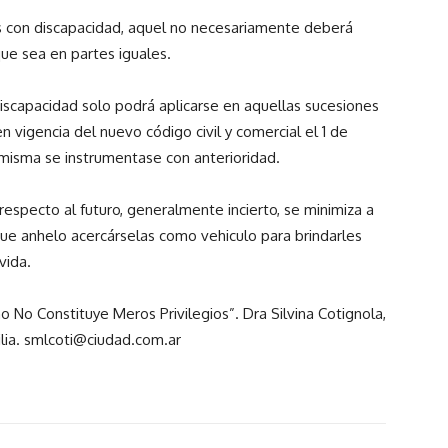
os con discapacidad, aquel no necesariamente deberá
 que sea en partes iguales.
discapacidad solo podrá aplicarse en aquellas sucesiones
 vigencia del nuevo código civil y comercial el 1 de
isma se instrumentase con anterioridad.
respecto al futuro, generalmente incierto, se minimiza a
que anhelo acercárselas como vehiculo para brindarles
vida.
o No Constituye Meros Privilegios”. Dra Silvina Cotignola,
lia. smlcoti@ciudad.com.ar