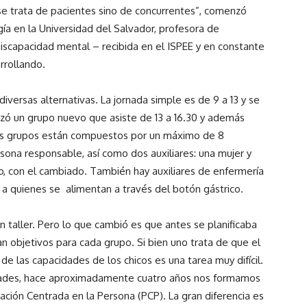
se trata de pacientes sino de concurrentes”, comenzó
a en la Universidad del Salvador, profesora de
discapacidad mental – recibida en el ISPEE y en constante
rrollando.
iversas alternativas. La jornada simple es de 9 a 13 y se
ó un grupo nuevo que asiste de 13 a 16.30 y además
Los grupos están compuestos por un máximo de 8
rsona responsable, así como dos auxiliares: una mujer y
, con el cambiado. También hay auxiliares de enfermería
 a quienes se alimentan a través del botón gástrico.
 taller. Pero lo que cambió es que antes se planificaba
ban objetivos para cada grupo. Si bien uno trata de que el
 las capacidades de los chicos es una tarea muy difícil.
lidades, hace aproximadamente cuatro años nos formamos
cación Centrada en la Persona (PCP). La gran diferencia es