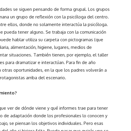
tividades se siguen pensando de forma grupal. Los grupos
ana un grupo de reflexión con la psicóloga del centro.
ntre ellos, donde no solamente interactúa la psicóloga.
ue pueda tener alguno. Se trabaja con la comunicación
puede hablar utiliza su carpeta con pictogramas (que
iaria, alimentación, higiene, lugares, medios de
tar situaciones. También tienen, por ejemplo, el taller
es para dramatizar e interactúan. Para fin de año
otras oportunidades, en la que los padres volverán a
protagonistas arriba del escenario.
amiento?
ue ver de dónde viene y qué informes trae para tener
do de adaptación donde los profesionales lo conocen y
ajo, se piensan los objetivos individuales. Pero esas
o del año si hiciera falta. Puede pasar que quizás uno se