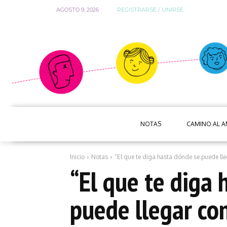
AGOSTO 9, 2026
REGISTRARSE / UNIRSE
NOTAS
CAMINO AL 
Inicio
Notas
“El que te diga hasta dónde se puede lle
“El que te diga 
puede llegar co