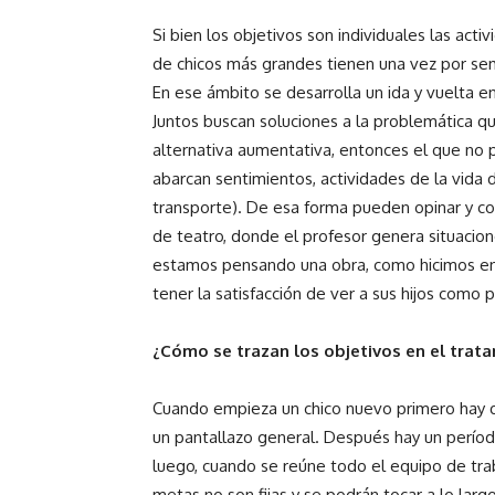
Si bien los objetivos son individuales las ac
de chicos más grandes tienen una vez por sem
En ese ámbito se desarrolla un ida y vuelta e
Juntos buscan soluciones a la problemática q
alternativa aumentativa, entonces el que no 
abarcan sentimientos, actividades de la vida d
transporte). De esa forma pueden opinar y con
de teatro, donde el profesor genera situacion
estamos pensando una obra, como hicimos en 
tener la satisfacción de ver a sus hijos como 
¿Cómo se trazan los objetivos en el trat
Cuando empieza un chico nuevo primero hay q
un pantallazo general. Después hay un perío
luego, cuando se reúne todo el equipo de trab
metas no son fijas y se podrán tocar a lo larg