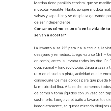
Martina tiene parálisis cerebral que se manif
muscular variable. Habla, aunque modula mal, 
valvas y zapatillas y se desplaza gateando pa
de ser independiente.
Contanos cómo es un dí­a en la vida de tu
se van a acostar?
La levanto a las 7:15 para ir a la escuela, la vis
desayuno y remedios. Luego va a su CET – Ce
en combi, antes la llevaba todos los días. En C
ocupacional y fonoaudiología. Llega a casa a l
rato en el suelo o pinta, actividad que le enc
conseguirle los más gordos para que pueda to
la motricidad fina. A la noche comemos todos
de comer y toma líquidos con un vaso con tapa
sostenerlo. Luego va el baño a lavarse los di
inmediatamente, se queda mirando dibujitos 