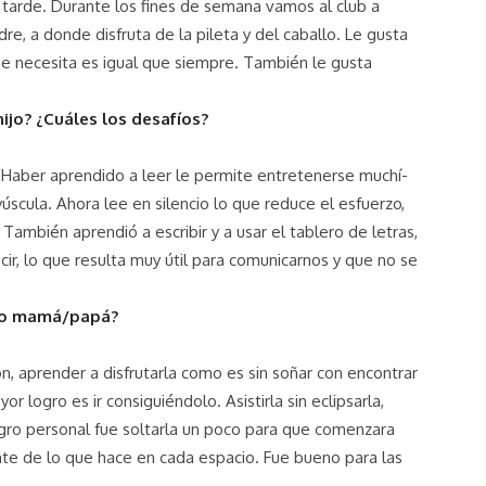
tarde. Durante los fines de semana vamos al club a
dre, a donde disfruta de la pileta y del caballo. Le gusta
 que necesita es igual que siempre. También le gusta
ijo? ¿Cuáles los desafí­os?
N. Haber aprendido a leer le permite entretenerse muchí­
úscula. Ahora lee en silencio lo que reduce el esfuerzo,
También aprendió a escribir y a usar el tablero de letras,
r, lo que resulta muy útil para comunicarnos y que no se
omo mamá/papá?
 aprender a disfrutarla como es sin soñar con encontrar
 logro es ir consiguiéndolo. Asistirla sin eclipsarla,
gro personal fue soltarla un poco para que comenzara
nte de lo que hace en cada espacio. Fue bueno para las