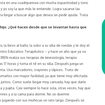
iesta en una cuadriparesia con mucha espasticidad y tono
y yo soy la que más le entiende. Logra sacarse las
ra llegar a buscar algo que desea sin pedir ayuda. Trata
 hijo. ¿Qué hacen desde que se levantan hasta que
to, la llevo al baño, la subo a su silla de ruedas y le doy el
ntro Educativo Terapéutico – y hace un año que ya va
IREN realiza sus terapias de kinesiología, terapia
as 17 horas y toma el té en su silla. Después juega un
anta. Usa marcadores, crayones y lápices. Trato de
marlos con mayor facilidad, ya que tiene muy afectada
 juntos. Como suele llegar muy cansada, hay que darle
 y pajita. Casi siempre lo hace sola, otras veces, hay que
entes y a la cama para dormir. No se duerme
o jugando con sus muñecas un rato largo. Después se