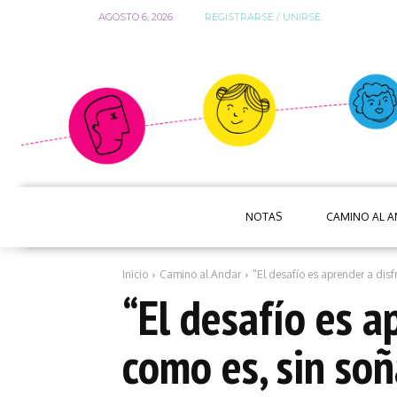
AGOSTO 6, 2026
REGISTRARSE / UNIRSE
NOTAS
CAMINO AL 
Inicio
Camino al Andar
"El desafío es aprender a disf
“El desafío es a
como es, sin soñ