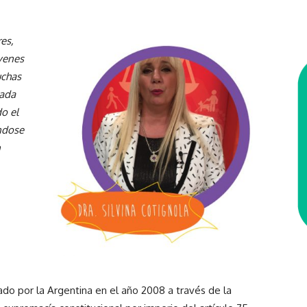
res,
venes
uchas
rada
o el
ándose
n
ado por la Argentina en el año 2008 a través de la