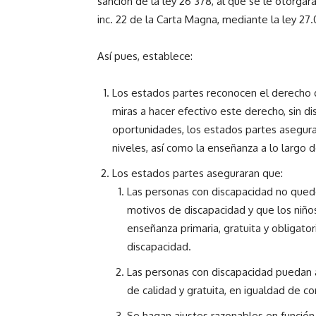
sanción de la ley 26 378, al que se le otorgar
inc. 22 de la Carta Magna, mediante la ley 27.
Así pues, establece:
Los estados partes reconocen el derecho d
miras a hacer efectivo este derecho, sin di
oportunidades, los estados partes asegura
niveles, así como la enseñanza a lo largo d
Los estados partes aseguraran que:
Las personas con discapacidad no qued
motivos de discapacidad y que los niño
enseñanza primaria, gratuita y obligato
discapacidad.
Las personas con discapacidad puedan a
de calidad y gratuita, en igualdad de c
Se hagan ajustes razonables en función 