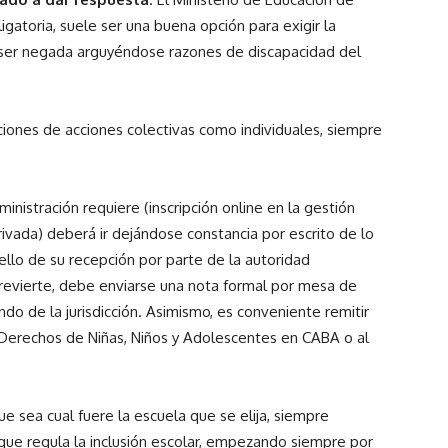
gatoria, suele ser una buena opción para exigir la
 ser negada arguyéndose razones de discapacidad del
ciones de acciones colectivas como individuales, siempre
inistración requiere (inscripción online en la gestión
rivada) deberá ir dejándose constancia por escrito de lo
ello de su recepción por parte de la autoridad
e revierte, debe enviarse una nota formal por mesa de
do de la jurisdicción. Asimismo, es conveniente remitir
s Derechos de Niñas, Niños y Adolescentes en CABA o al
ue sea cual fuere la escuela que se elija, siempre
que regula la inclusión escolar, empezando siempre por