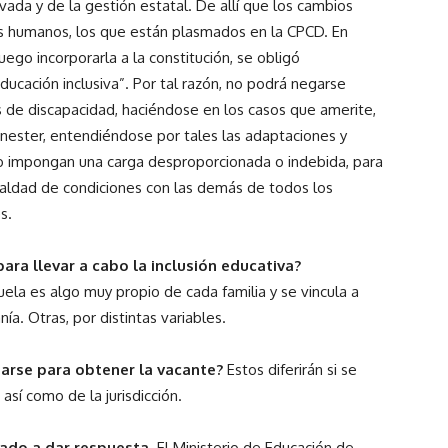
ivada y de la gestión estatal. De allí que los cambios
os humanos, los que están plasmados en la CPCD. En
uego incorporarla a la constitución, se obligó
ducación inclusiva”. Por tal razón, no podrá negarse
 de discapacidad, haciéndose en los casos que amerite,
nester, entendiéndose por tales las adaptaciones y
o impongan una carga desproporcionada o indebida, para
igualdad de condiciones con las demás de todos los
s.
ara llevar a cabo la inclusión educativa?
ela es algo muy propio de cada familia y se vincula a
ía. Otras, por distintas variables.
zarse para obtener la vacante?
Estos diferirán si se
así como de la jurisdicción.
gado a dar respuesta
. El Ministerio de Educación de